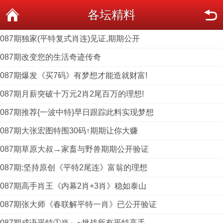
各坛精料
087期独家(平特复式肖连)见证,期期公开
087期改变您的生活奇迹传奇
087期爆发《买7码》有梦想才能造就财富!
087期月薪突破十万元2肖2尾百万的理想!
087期推荐{一波中特}早日跟踪此料实现梦想
087期大张宏图特围30码↑期期让你大赚
087期草原大叔→家畜与野兽期期公开验证
087期:坚持原创《平特2尾连》富翁的理想
087期高手肖王《内幕2肖+3肖》稳如泰山
087期张大师《春联解平特一肖》已公开验证
087期成语平特①肖』~挑战所有平特高手