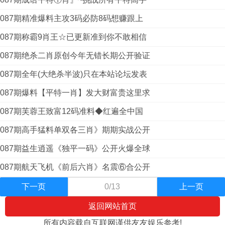
087期精准爆料主攻3码必防8码想赚跟上
087期称霸9肖王☆已更新准到你不敢相信
087期绝杀二肖原创今年无错长期公开验证
087期全年(大绝杀半波)只在本站论坛发表
087期爆料【平特一肖】发大财富贵这里求
087期芙蓉王致富12码准料◆红遍全中国
087期高手猛料单双各三肖》期期实战公开
087期益生逍遥《独平一码》公开火爆全球
087期航天飞机《前后六肖》名震⑥合公开
下一页
0/13
上一页
返回网站首页
所有内容载自互联网谨供友友娱乐参考!