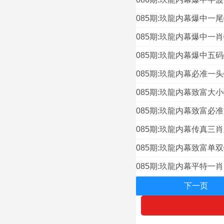
085期:玖龍内幕爆中一
085期:玖龍内幕爆中一
085期:玖龍内幕爆中五
085期:玖龍内幕必准一
085期:玖龍内幕致富大
085期:玖龍内幕致富必准
085期:玖龍内幕传真三
085期:玖龍内幕致富单
085期:玖龍内幕平特一
下一页