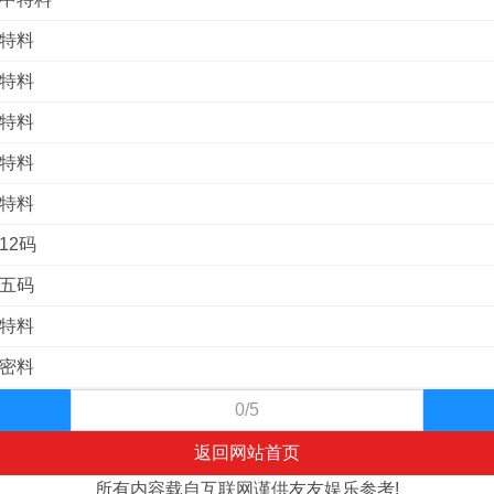
尾特料
肖特料
码特料
头特料
小特料
12码
肖五码
双特料
肖密料
0/5
返回网站首页
所有内容载自互联网谨供友友娱乐参考!