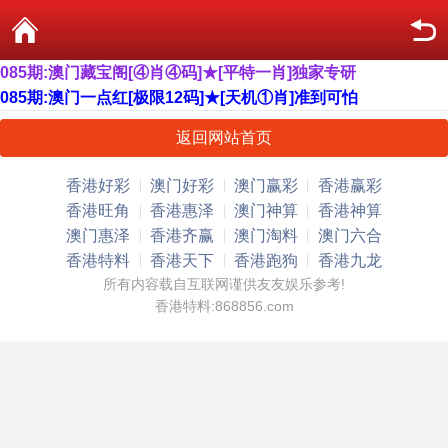
085期:澳门藏宝阁[④肖④码]★[平特一肖]独家专研
085期:澳门一点红[极限12码]★[天机①肖]准到可怕
返回网站首页
香港好彩
澳门好彩
澳门赢彩
香港赢彩
香港旺角
香港惠泽
澳门神算
香港神算
澳门惠泽
香港齐赢
澳门淘料
澳门六合
香港特料
香港天下
香港跑狗
香港九龙
所有内容载自互联网谨供友友娱乐参考!
香港特料:868856.com