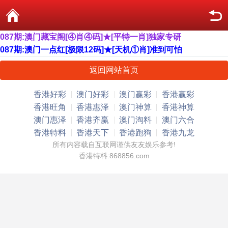
087期:澳门藏宝阁[④肖④码]★[平特一肖]独家专研
087期:澳门一点红[极限12码]★[天机①肖]准到可怕
返回网站首页
香港好彩
澳门好彩
澳门赢彩
香港赢彩
香港旺角
香港惠泽
澳门神算
香港神算
澳门惠泽
香港齐赢
澳门淘料
澳门六合
香港特料
香港天下
香港跑狗
香港九龙
所有内容载自互联网谨供友友娱乐参考!
香港特料:868856.com