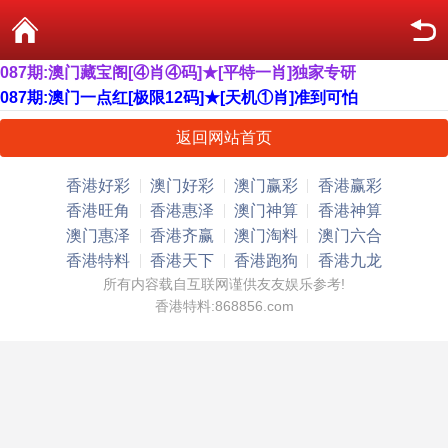
087期:澳门藏宝阁[④肖④码]★[平特一肖]独家专研
087期:澳门一点红[极限12码]★[天机①肖]准到可怕
返回网站首页
香港好彩
澳门好彩
澳门赢彩
香港赢彩
香港旺角
香港惠泽
澳门神算
香港神算
澳门惠泽
香港齐赢
澳门淘料
澳门六合
香港特料
香港天下
香港跑狗
香港九龙
所有内容载自互联网谨供友友娱乐参考!
香港特料:868856.com