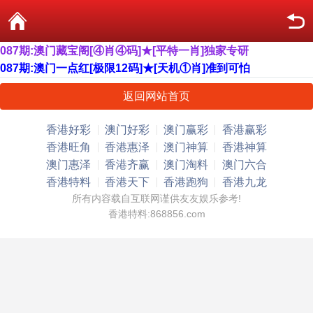
087期:澳门藏宝阁[④肖④码]★[平特一肖]独家专研
087期:澳门一点红[极限12码]★[天机①肖]准到可怕
返回网站首页
香港好彩
澳门好彩
澳门赢彩
香港赢彩
香港旺角
香港惠泽
澳门神算
香港神算
澳门惠泽
香港齐赢
澳门淘料
澳门六合
香港特料
香港天下
香港跑狗
香港九龙
所有内容载自互联网谨供友友娱乐参考!
香港特料:868856.com