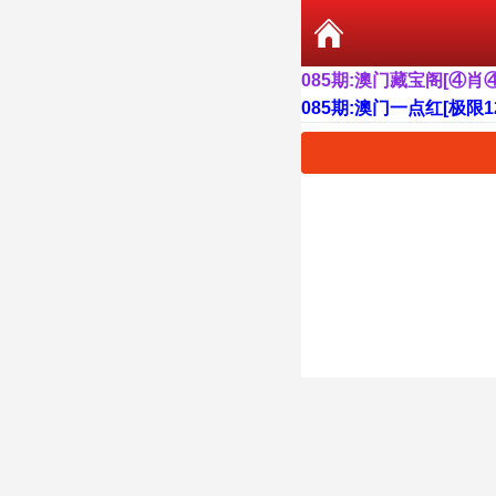
085期:澳门藏宝阁[④肖
085期:澳门一点红[极限