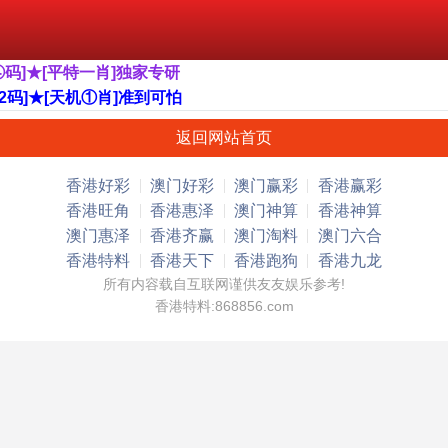
④码]★[平特一肖]独家专研
12码]★[天机①肖]准到可怕
返回网站首页
香港好彩
澳门好彩
澳门赢彩
香港赢彩
香港旺角
香港惠泽
澳门神算
香港神算
澳门惠泽
香港齐赢
澳门淘料
澳门六合
香港特料
香港天下
香港跑狗
香港九龙
所有内容载自互联网谨供友友娱乐参考!
香港特料:868856.com