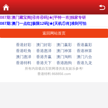
087期:澳门藏宝阁[④肖④码]★[平特一肖]独家专研
087期:澳门一点红[极限12码]★[天机①肖]准到可怕
返回网站首页
香港好彩
澳门好彩
澳门赢彩
香港赢彩
香港旺角
香港惠泽
澳门神算
香港神算
澳门惠泽
香港齐赢
澳门淘料
澳门六合
香港特料
香港天下
香港跑狗
香港九龙
所有内容载自互联网谨供友友娱乐参考!
香港特料:868856.com