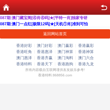
087期:澳门藏宝阁[④肖④码]★[平特一肖]独家专研
087期:澳门一点红[极限12码]★[天机①肖]准到可怕
返回网站首页
香港好彩
澳门好彩
澳门赢彩
香港赢彩
香港旺角
香港惠泽
澳门神算
香港神算
澳门惠泽
香港齐赢
澳门淘料
澳门六合
香港特料
香港天下
香港跑狗
香港九龙
所有内容载自互联网谨供友友娱乐参考!
香港特料:868856.com