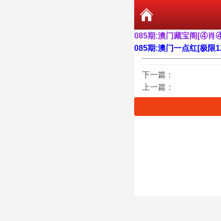
085期:澳门藏宝阁[④肖
085期:澳门一点红[极限
下一篇：
上一篇：