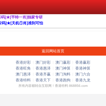
④码]★[平特一肖]独家专研
12码]★[天机①肖]准到可怕
返回网站首页
香港好彩
澳门好彩
澳门赢彩
香港赢彩
香港旺角
香港惠泽
澳门神算
香港神算
澳门惠泽
香港齐赢
澳门淘料
澳门六合
香港特料
香港天下
香港跑狗
香港九龙
所有内容都转自互联网！香港特料:868856.com