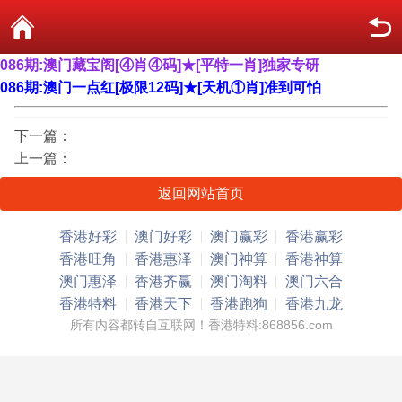
086期:澳门藏宝阁[④肖④码]★[平特一肖]独家专研
086期:澳门一点红[极限12码]★[天机①肖]准到可怕
下一篇：
上一篇：
返回网站首页
香港好彩
澳门好彩
澳门赢彩
香港赢彩
香港旺角
香港惠泽
澳门神算
香港神算
澳门惠泽
香港齐赢
澳门淘料
澳门六合
香港特料
香港天下
香港跑狗
香港九龙
所有内容都转自互联网！香港特料:868856.com