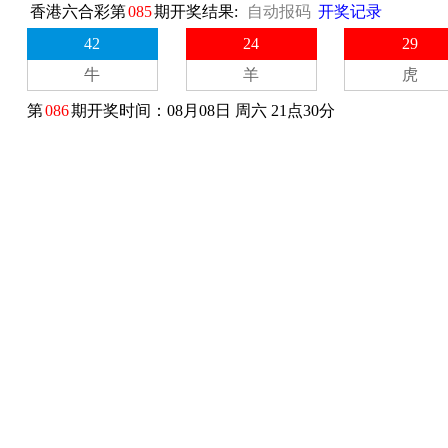
香港六合彩第
085
期开奖结果:
自动报码
开奖记录
42
24
29
牛
羊
虎
第
086
期开奖时间：08月08日 周六 21点30分